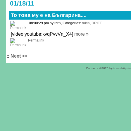
01/18/11
То това му е на Българина....
08:00:29 pm by
izzo
, Categories:
rakia
,
DRIFT
[video:youtube:kvqPvvVn_X4]
more »
Permalink
::
Next >>
Contact
• ©2026 by izzo -
http://