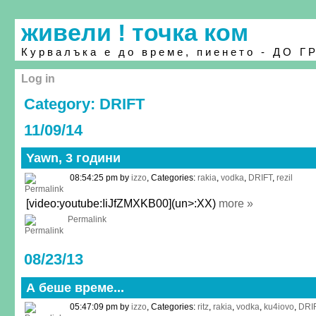
живели ! точка ком
Курвалъка е до време, пиенето - ДО Г
Log in
Category: DRIFT
11/09/14
Yawn, 3 години
08:54:25 pm by
izzo
, Categories:
rakia
,
vodka
,
DRIFT
,
rezil
[video:youtube:IiJfZMXKB00](un>:XX)
more »
Permalink
08/23/13
А беше време...
05:47:09 pm by
izzo
, Categories:
ritz
,
rakia
,
vodka
,
ku4iovo
,
DRI