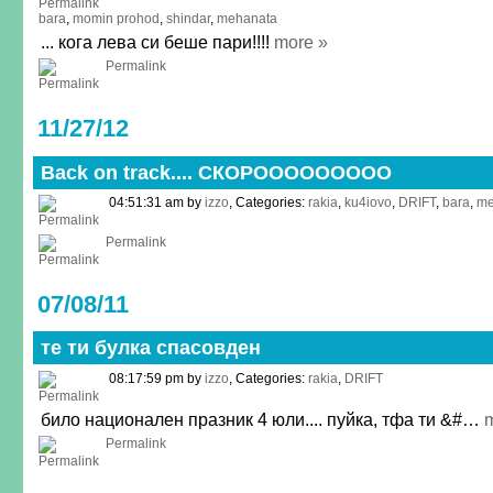
bara
,
momin prohod
,
shindar
,
mehanata
... кога лева си беше пари!!!!
more »
Permalink
11/27/12
Back on track.... СКОРООООООООО
04:51:31 am by
izzo
, Categories:
rakia
,
ku4iovo
,
DRIFT
,
bara
,
me
Permalink
07/08/11
те ти булка спасовден
08:17:59 pm by
izzo
, Categories:
rakia
,
DRIFT
било национален празник 4 юли.... пуйка, тфа ти &#…
m
Permalink